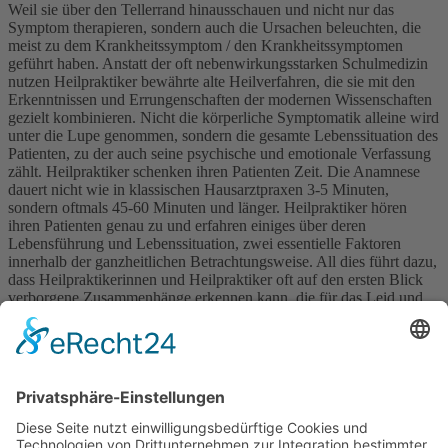
Weil sie über den Tellerrand hinausschauen und nicht nur das
Symptom therapieren, sondern auch die Ursachen beleuchten, die
meist zu dem Krankheitssymptom / den Krankheitssymptomen
geführt haben. Anstatt der oft nebenwirkungsstarken Schulmedizin
nutzen Heilpraktiker bewährte alte Heilverfahren, die sie mit den
Erkenntnissen und Errungenschaften der modernen Wissenschaften
gezielt kombinieren. Nicht die körperliche Symptomatik alleine wird
unter die Lupe genommen, sondern die gesamte Lebenssituation des
Patienten, zu der auch seine psychische und emotionale Verfassung
zählt. Heilpraktiker schenken ihren Patienten Zeit. Die Anamnese
dauert nicht wie in klassischen Hausarztpraxen 3-5 Minuten,
sondern oftmals 45-60 Minuten und länger. Heilpraktiker hören
ihren Patienten genau zu und erfahren einiges über deren
Lebensführung und Lebenssituation, zwei essentielle Faktoren
innerhalb der ganzheitlichen Betrachtungsweise. All dies führt dazu,
dass Heilpraktikerinnen und Heilpraktiker oft auf den ersten Blick
verborgene Zusammenhänge erkennen kann, die für das Leid und
die Genesung des Patienten wichtige Informationen bereitstellen.
Jetzt weiterlesen:
Welche ist die richtige Heilpraktikerschule?
Die Ausbildung zur Heilpraktikerin für
Psychotherapie
Neben dem normalen Heilpraktiker, der alternativmedizinisch